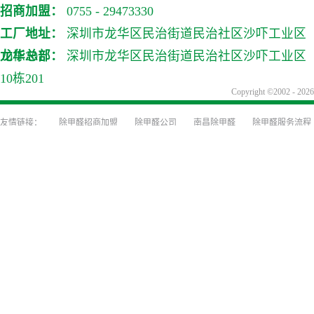
招商加盟：
0755 - 29473330
工厂地址：
深圳市龙华区民治街道民治社区沙吓工业区
10栋201
龙华总部：
深圳市龙华区民治街道民治社区沙吓工业区
10栋201
Copyright ©2002
除甲醛招商加盟
除甲醛公司
南昌除甲醛
除甲醛服务流程
装修前除甲醛防治
装修除味
深圳甲醛检测
深圳除甲醛公司
甲醛