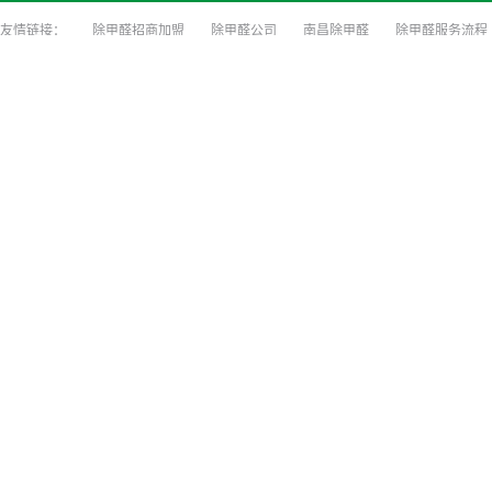
除甲醛招商加盟
除甲醛公司
南昌除甲醛
除甲醛服务流程
装修前除甲醛防治
装修除味
深圳甲醛检测
深圳除甲醛公司
甲醛